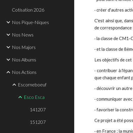
Cotisation 2026
· créer d'autres act
C'est ainsi que, dan
Nos Pique-Niques
de correspondance s
Nos News
· la classe de CM1-
Nos Majors
· et la classe de 8è
Nos Albums
Les objectifs de cet 
· contribuer à l'ép
Nos Actions
que chaque enfant p
Escorneboeuf
· découvrir un autre 
Esco Esca
· communiquer avec 
141207
· favoriser la constr
Ce projet a été poss
151207
· en France : la mun