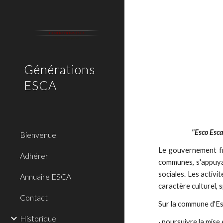
Sk
Générations
ESCA
"Esco Esca
Bienvenue
Le gouvernement fr
Adhérer
communes, s'appuyant
sociales. Les activ
Annuaire ESCA
caractère culturel, sp
Contact
Sur la commune d'Esc
Historique
· poursuivre la mise