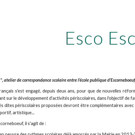
ip to main content
Skip to navigat
Esco Es
", atelier de correspondance scolaire entre l'école publique d'Escorneboe
ançais s'est engagé, depuis deux ans, pour que de nouvelles réfor
 sur le développement d'activités périscolaires, dans l'objectif de favo
ités dites périscolaires proposées devront être complémentaires avec 
ortif, artistique...
orneboeuf, il s'agit de :
 en oeuvre des rythmes scolaires déjà amorcés par la Mairie en 2013-2