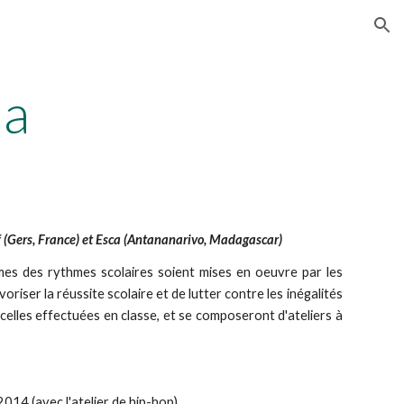
ion
ca
uf (Gers, France) et Esca (Antananarivo, Madagascar)
mes des rythmes scolaires soient mises en oeuvre par les
riser la réussite scolaire et de lutter contre les inégalités
celles effectuées en classe, et se composeront d'ateliers à
014 (avec l'atelier de hip-hop),