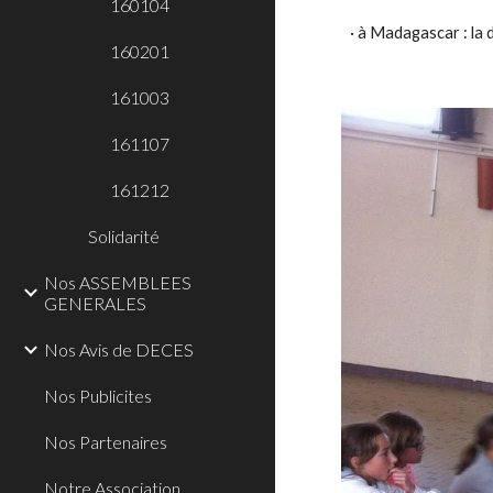
160104
· à Madagascar : la 
160201
161003
161107
161212
Solidarité
Nos ASSEMBLEES
GENERALES
Nos Avis de DECES
Nos Publicites
Nos Partenaires
Notre Association